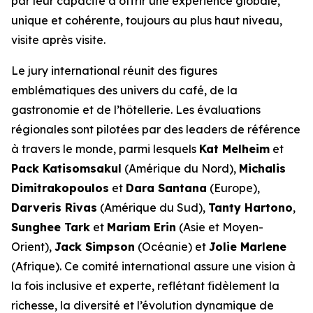
par leur capacité à offrir une expérience globale,
unique et cohérente, toujours au plus haut niveau,
visite après visite.
Le jury international réunit des figures
emblématiques des univers du café, de la
gastronomie et de l’hôtellerie. Les évaluations
régionales sont pilotées par des leaders de référence
à travers le monde, parmi lesquels
Kat Melheim
et
Pack Katisomsakul
(Amérique du Nord),
Michalis
Dimitrakopoulos
et
Dara Santana
(Europe),
Darveris Rivas
(Amérique du Sud),
Tanty Hartono
,
Sunghee Tark
et
Mariam Erin
(Asie et Moyen-
Orient),
Jack Simpson
(Océanie) et
Jolie Marlene
(Afrique). Ce comité international assure une vision à
la fois inclusive et experte, reflétant fidèlement la
richesse, la diversité et l’évolution dynamique de